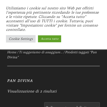
Salta
al
Utilizziamo i cookie sul nostro sito Web per offrirti
GEMMI
l'esperienza più pertinente ricordando le tue preferenze
contenuto
e le visite ripetute. Cliccando su “Accetta tutto”
Locale storico d'Italia 1934
acconsenti all'uso di TUTTI i cookie. Tuttavia, puoi
visitare "Impostazioni cookie" per fornire un consenso
controllato.
Menu
Cookie Settings
Accetta tutto
Home
/
Ti suggeriamo di assaggiare…
/ Prodotti taggati “Pan
Divina”
PAN DIVINA
Visualizzazione di 2 risultati