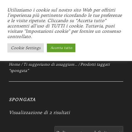
Salta
al
Utilizziamo i cookie sul nostro sito Web per offrirti
GEMMI
l'esperienza più pertinente ricordando le tue preferenze
contenuto
e le visite ripetute. Cliccando su “Accetta tutto”
Locale storico d'Italia 1934
acconsenti all'uso di TUTTI i cookie. Tuttavia, puoi
visitare "Impostazioni cookie" per fornire un consenso
controllato.
Menu
Cookie Settings
Accetta tutto
Home
/
Ti suggeriamo di assaggiare…
/ Prodotti taggati
“spongata”
SPONGATA
Visualizzazione di 2 risultati