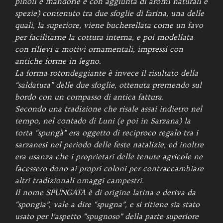
pinoli e mandorle e con aggiunta di aromi naturali e
spezie) contenuto tra due sfoglie di farina, una delle
quali, la superiore, viene bucherellata come un favo
per facilitarne la cottura interna, e poi modellata
con rilievi a motivi ornamentali, impressi con
antiche forme in legno.
La forma rotondeggiante è invece il risultato della
“saldatura” delle due sfoglie, ottenuta premendo sul
bordo con un compasso di antica fattura.
Secondo una tradizione che risale assai indietro nel
tempo, nel contado di Luni (e poi in Sarzana) la
torta “spungà” era oggetto di reciproco regalo tra i
sarzanesi nel periodo delle feste natalizie, ed inoltre
era usanza che i proprietari delle tenute agricole ne
facessero dono ai propri coloni per contraccambiare
altri tradizionali omaggi campestri.
Il nome SPUNGATA è di origine latina e deriva da
“spongia”, vale a dire “spugna”, e si ritiene sia stato
usato per l’aspetto “spugnoso” della parte superiore