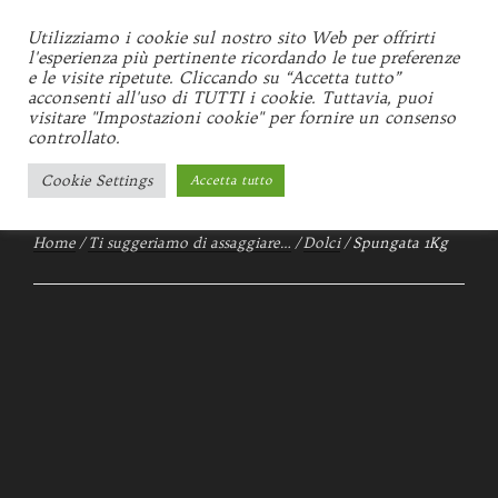
Salta
al
Utilizziamo i cookie sul nostro sito Web per offrirti
GEMMI
l'esperienza più pertinente ricordando le tue preferenze
contenuto
e le visite ripetute. Cliccando su “Accetta tutto”
Locale storico d'Italia 1934
acconsenti all'uso di TUTTI i cookie. Tuttavia, puoi
visitare "Impostazioni cookie" per fornire un consenso
controllato.
Menu
Cookie Settings
Accetta tutto
Home
/
Ti suggeriamo di assaggiare…
/
Dolci
/ Spungata 1Kg